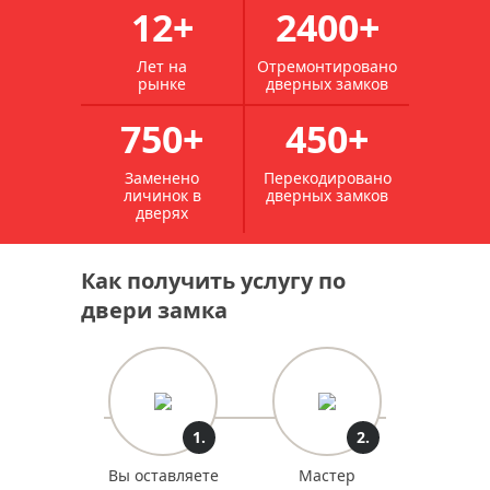
12+
2400+
Лет на
Отремонтировано
рынке
дверных замков
750+
450+
Заменено
Перекодировано
личинок в
дверных замков
дверях
Как получить услугу по
двери замка
1.
2.
Вы оставляете
Мастер