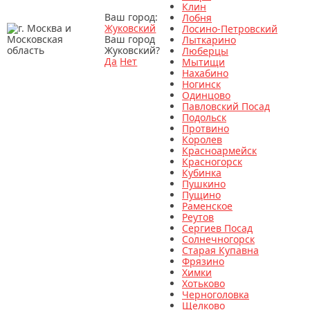
Клин
Ваш город:
Лобня
Жуковский
Лосино-Петровский
Ваш город
Лыткарино
Жуковский?
Люберцы
Да
Нет
Мытищи
Нахабино
Ногинск
Одинцово
Павловский Посад
Подольск
Протвино
Королев
Красноармейск
Красногорск
Кубинка
Пушкино
Пущино
Раменское
Реутов
Сергиев Посад
Солнечногорск
Старая Купавна
Фрязино
Химки
Хотьково
Черноголовка
Щелково