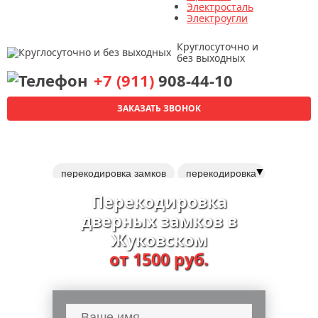
Электросталь
Электроугли
Круглосуточно и
без выходных
+7 (911)
908-44-10
ЗАКАЗАТЬ ЗВОНОК
▼
перекодировка замков
перекодировка
врезные замки
Перекодировка
электромеханические замки
дверных замков в
навесные замки
Жуковском
установка дверных доводчиков
от 1500 руб.
дверные ручки