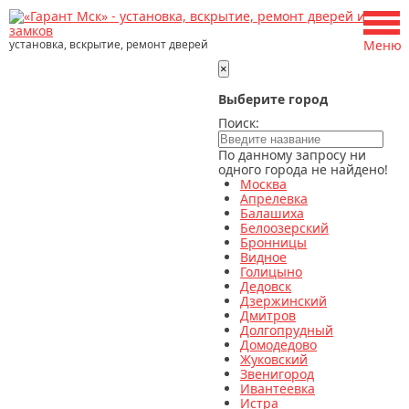
установка, вскрытие, ремонт дверей
Меню
×
Выберите город
Поиск:
По данному запросу ни
одного города не найдено!
Москва
Апрелевка
Балашиха
Белоозерский
Бронницы
Видное
Голицыно
Дедовск
Дзержинский
Дмитров
Долгопрудный
Домодедово
Жуковский
Звенигород
Ивантеевка
Истра