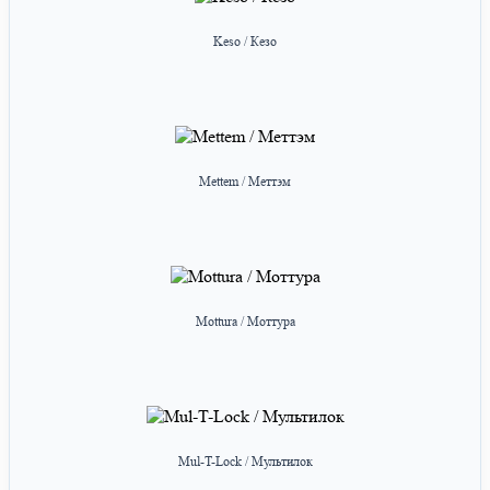
Keso / Кезо
Mettem / Меттэм
Mottura / Моттура
Mul-T-Lock / Мультилок