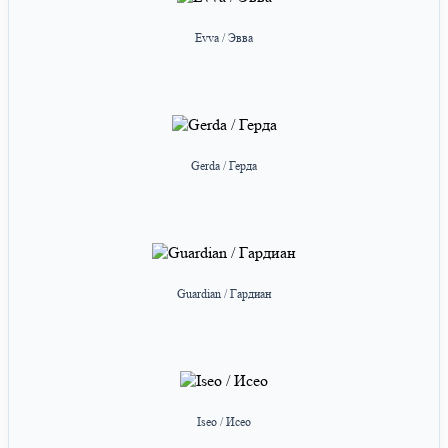
Evva / Эвва
Gerda / Герда
Guardian / Гардиан
Iseo / Исео