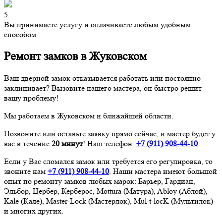
5.
Вы принимаете услугу и оплачиваете любым удобным
способом
Ремонт замков в Жуковском
Ваш дверной замок отказывается работать или постоянно
заклинивает? Вызовите нашего мастера, он быстро решит
вашу проблему!
Мы работаем в Жуковском и ближайшей области.
Позвоните или оставьте заявку прямо сейчас, и мастер будет у
вас в течение
20 минут
! Наш телефон:
+7 (911)
908-44-10
.
Если у Вас сломался замок или требуется его регулировка, то
звоните нам
+7 (911)
908-44-10
. Наши мастера имеют большой
опыт по ремонту замков любых марок: Барьер, Гардиан,
Эльбор, Цербер, Керберос, Mottura (Матура), Abloy (Аблой),
Kale (Кале), Master-Lock (Мастерлок), Mul-t-locK (Мультилок)
и многих других.