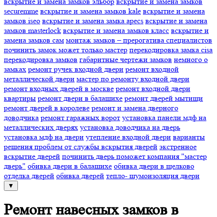
вскрытие и замена замков эльбор
вскрытие и замена замков
securemme
вскрытие и замена замков kale
вскрытие и замена
замков iseo
вскрытие и замена замка apecs
вскрытие и замена
замков masterlock
вскрытие и замена замков класс
вскрытие и
замена замков сам
монтаж замков – прерогатива специалистов
починить замок может только мастер
перекодировка замка cisa
перекодировка замков
габаритные чертежи замков
немного о
замках
ремонт ручек входной двери
ремонт входной
металлической двери
мастер по ремонту входной двери
ремонт входных дверей в москве
ремонт входной двери
квартиры
ремонт двери в балашихе
ремонт дверей мытищи
ремонт дверей в королеве
ремонт и замена дверного
доводчика
ремонт гаражных ворот
установка панели мдф на
металлических дверях
установка доводчика на дверь
установка мдф на двери
утепление входной двери
варианты
решения проблем от службы вскрытия дверей
экстренное
вскрытие дверей
починить дверь поможет компания "мастер
дверь"
обивка двери в балашихе
обивка двери в щелково
отделка дверей
обивка дверей
тепло- шумоизоляция двери
▼
Ремонт навесных замков в