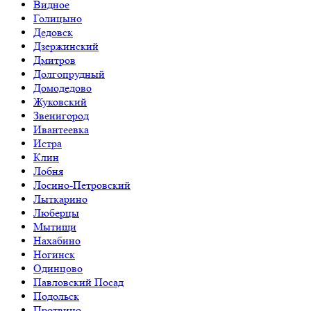
Видное
Голицыно
Дедовск
Дзержинский
Дмитров
Долгопрудный
Домодедово
Жуковский
Звенигород
Ивантеевка
Истра
Клин
Лобня
Лосино-Петровский
Лыткарино
Люберцы
Мытищи
Нахабино
Ногинск
Одинцово
Павловский Посад
Подольск
Протвино