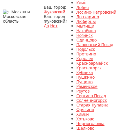
Клин
Ваш город:
Лобня
Жуковский
Лосино-Петровский
Ваш город
Лыткарино
Жуковский?
Люберцы
Да
Нет
Мытищи
Нахабино
Ногинск
Одинцово
Павловский Посад
Подольск
Протвино
Королев
Красноармейск
Красногорск
Кубинка
Пушкино
Пущино
Раменское
Реутов
Сергиев Посад
Солнечногорск
Старая Купавна
Фрязино
Химки
Хотьково
Черноголовка
Щелково