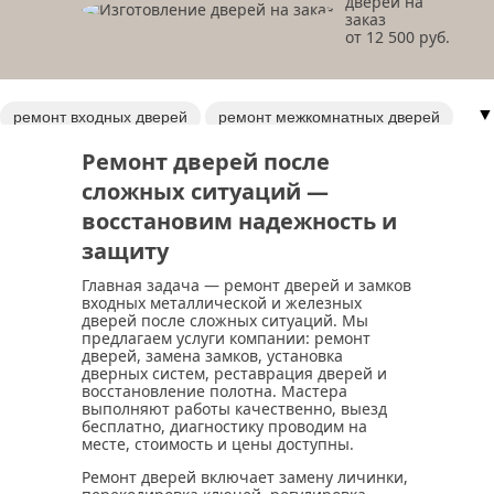
дверей на
заказ
от 12 500 руб.
▼
ремонт входных дверей
ремонт межкомнатных дверей
ремонт обивки дверей
вскрытие гаражей
Ремонт дверей после
вскрытие квартир
замена обивки двери
сложных ситуаций —
дверь по прозвищу зверь
ремонт ручек
ремонт петель
восстановим надежность и
ремонт
замена дверных ручек
защиту
Главная задача — ремонт дверей и замков
входных металлической и железных
дверей после сложных ситуаций. Мы
предлагаем услуги компании: ремонт
дверей, замена замков, установка
дверных систем, реставрация дверей и
восстановление полотна. Мастера
выполняют работы качественно, выезд
бесплатно, диагностику проводим на
месте, стоимость и цены доступны.
Ремонт дверей включает замену личинки,