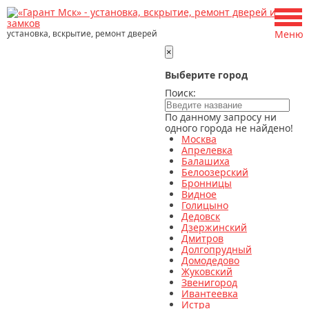
установка, вскрытие, ремонт дверей
Меню
×
Выберите город
Поиск:
По данному запросу ни
одного города не найдено!
Москва
Апрелевка
Балашиха
Белоозерский
Бронницы
Видное
Голицыно
Дедовск
Дзержинский
Дмитров
Долгопрудный
Домодедово
Жуковский
Звенигород
Ивантеевка
Истра