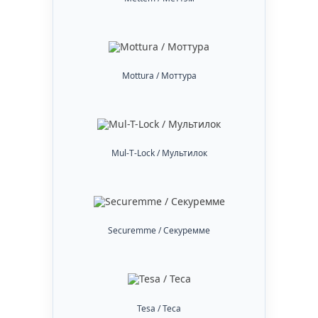
Mottura / Моттура
Mul-T-Lock / Мультилок
Securemme / Секуремме
Tesa / Теса