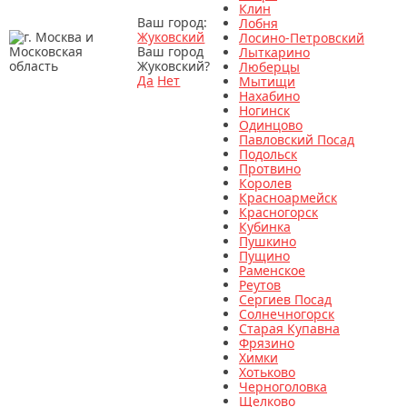
Клин
Ваш город:
Лобня
Жуковский
Лосино-Петровский
Ваш город
Лыткарино
Жуковский?
Люберцы
Да
Нет
Мытищи
Нахабино
Ногинск
Одинцово
Павловский Посад
Подольск
Протвино
Королев
Красноармейск
Красногорск
Кубинка
Пушкино
Пущино
Раменское
Реутов
Сергиев Посад
Солнечногорск
Старая Купавна
Фрязино
Химки
Хотьково
Черноголовка
Щелково