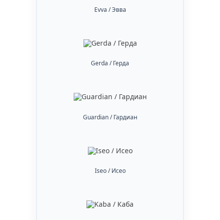
Evva / Эвва
Gerda / Герда
Guardian / Гардиан
Iseo / Исео