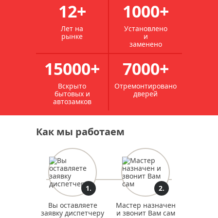
12+
1000+
Лет на
Установлено
рынке
и
заменено
15000+
7000+
Вскрыто
Отремонтировано
бытовых и
дверей
автозамков
Как мы работаем
1.
2.
Вы оставляете
Мастер назначен
заявку диспетчеру
и звонит Вам сам