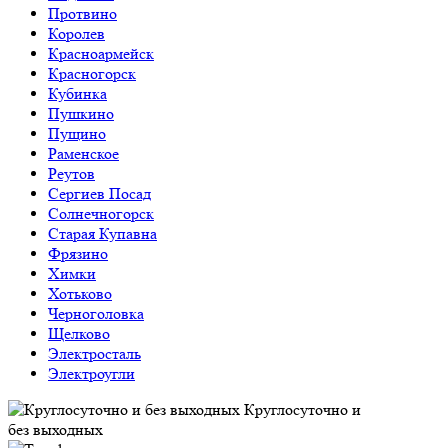
Протвино
Королев
Красноармейск
Красногорск
Кубинка
Пушкино
Пущино
Раменское
Реутов
Сергиев Посад
Солнечногорск
Старая Купавна
Фрязино
Химки
Хотьково
Черноголовка
Щелково
Электросталь
Электроугли
Круглосуточно и
без выходных