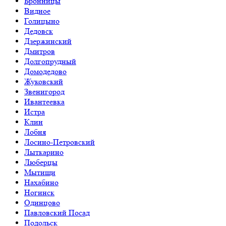
Бронницы
Видное
Голицыно
Дедовск
Дзержинский
Дмитров
Долгопрудный
Домодедово
Жуковский
Звенигород
Ивантеевка
Истра
Клин
Лобня
Лосино-Петровский
Лыткарино
Люберцы
Мытищи
Нахабино
Ногинск
Одинцово
Павловский Посад
Подольск